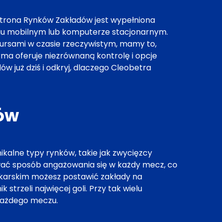
strona Rynków Zakładów jest wypełniona
niu mobilnym lub komputerze stacjonarnym.
 kursami w czasie rzeczywistym, mamy to,
ma oferuje niezrównaną kontrolę i opcje
ów już dziś i odkryj, dlaczego Cleobetra
dów
ikalne typy rynków, takie jak zwycięzcy
ować sposób angażowania się w każdy mecz, co
łkarskim możesz postawić zakłady na
trzeli najwięcej goli. Przy tak wielu
każdego meczu.