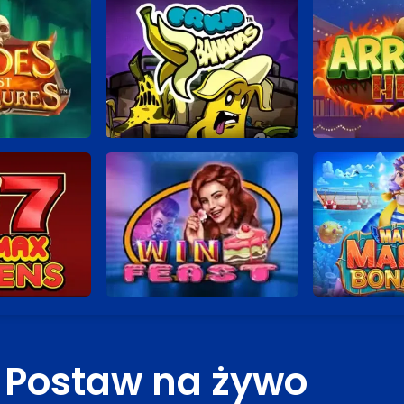
— Postaw na żywo