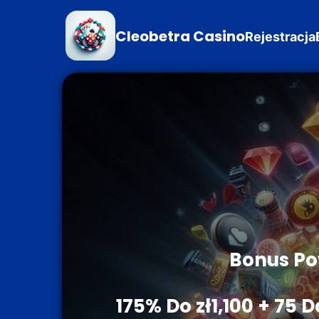
Cleobetra Casino
Rejestracja
Bonus Po
175% Do zł1,100 + 7