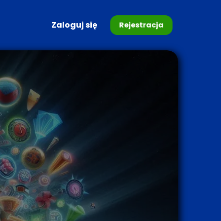
Zaloguj się
Rejestracja