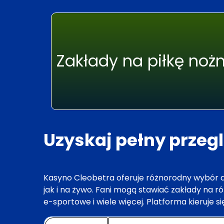
Zakłady na piłkę noż
Uzyskaj pełny przeg
Kasyno Cleobetra oferuje różnorodny wybór 
jak i na żywo. Fani mogą stawiać zakłady na ró
e-sportowe i wiele więcej. Platforma kieruje s